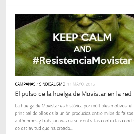
CAMPAÑAS
/
SINDICALISMO
11 MAYO, 2015
El pulso de la huelga de Movistar en la red
La huelga de Movistar es histórica por múltiples motivos; el
principal de ellos es la unión producida entre miles de falsos
autónomos y trabajadores de subcontratas contra las condi
de esclavitud que ha creado...