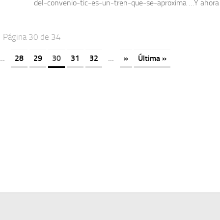
del-convenio-tic-es-un-tren-que-se-aproxima …Y ahora s
Página 30 de 34
...
28
29
30
31
32
...
»
Última »