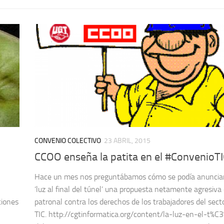
CONVENIO COLECTIVO
23 ABRIL, 2015
CCOO enseña la patita en el #ConvenioT
Hace un mes nos preguntábamos cómo se podía anuncia
‘luz al final del túnel’ una propuesta netamente agresiva 
ciones
patronal contra los derechos de los trabajadores del sect
TIC. http://cgtinformatica.org/content/la-luz-en-el-t%