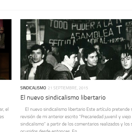
SINDICALISMO
21 SEPTIEMBRE, 2015
El nuevo sindicalismo libertario
r, el
El nuevo sindicalismo libertario Este artículo pretende 
ues
revisión de mi anterior escrito “Precariedad juvenil y viejo
sindicalismo” a partir de los comentarios realizados y los
ocurridos desde entonces. En...