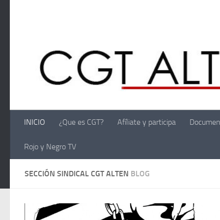
Saltar al contenido
INICIO
¿Que es CGT?
Afíliate y participa
Documen
Rojo y Negro TV
SECCIÓN SINDICAL CGT ALTEN
BLOG