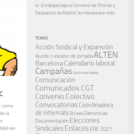
Si trabajas bajo el Convenio de Oficinas y
Despachos de Madrid, te interesa leer esto
TEMAS
Acción Sindical y Expansión
ALTEN
Ajuste o exceso de jornada
Barcelona
Calendario laboral
Campañas
Centros de trabajo
Comunicación
Comunicados CGT
IC
Convenio Colectivo
Convocatorias
Coordinadora
r como
de Informática
Denuncias
de la
Cádiz
Elecciones
or
Documentación
Enlaces
Sindicales
C3%BAnel-
ERE 2021