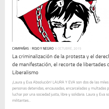
CAMPAÑAS
/
ROJO Y NEGRO
6 OCTUBRE, 2015
La criminalización de la protesta y el dere
de manifestación, el recorte de libertades 
Liberalismo
¡Laura y Eva Absolución! LAURA Y EVA son dos de las miles
personas detenidas, encausadas, encarceladas y multadas p
luchar por una sociedad justa, libre y solidaria. Laura y Eva 
militantes...