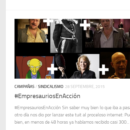
CAMPAÑAS
/
SINDICALISMO
28 SEPTIEMBRE, 2015
#EmpresauriosEnAcción
#EmpresauriosEnAcción Sin saber muy bien lo que iba a pasa
otro día nos dio por lanzar este tuit al proceloso internet: P
bien, en menos de 48 horas ya habíamos recibido casi 300...