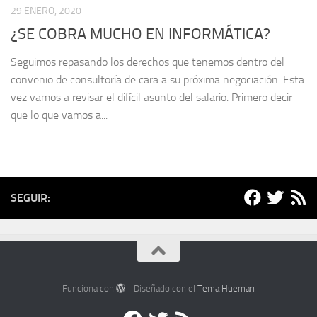
29 ENERO, 2020
¿SE COBRA MUCHO EN INFORMÁTICA?
Seguimos repasando los derechos que tenemos dentro del
convenio de consultoría de cara a su próxima negociación. Esta
vez vamos a revisar el difícil asunto del salario. Primero decir
que lo que vamos a...
SEGUIR:
Funciona con
- Diseñado con el
Tema Hueman