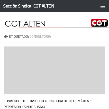
Sección Sindical CGT ALTEN
Saltar al contenido
ETIQUETADO:
CONSULTORIA
CONVENIO COLECTIVO
/
COORDINADORA DE INFORMÁTICA
/
REPRESIÓN
/
SINDICALISMO