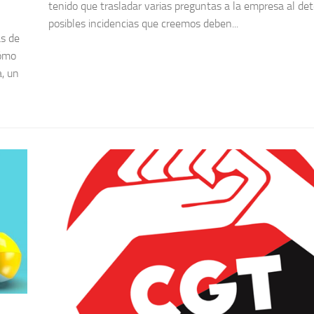
tenido que trasladar varias preguntas a la empresa al det
posibles incidencias que creemos deben...
s de
cómo
a, un