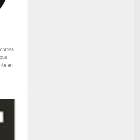
mpresa.
 que
nte en