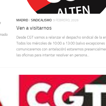
MADRID
/
SINDICALISMO
9 FEBRERO, 2026
e
Ven a visitarnos
rmado
Desde CGT vamos a relanzar el despacho sindical de la e
Todos los miércoles de 10:00 a 13:00 (salvo excepciones
comunicaremos con antelación) estaremos presencialme
las oficinas para intentar resolver en persona...