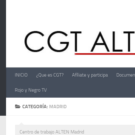
Saltar al contenido
INICIO
¿Que es CGT?
Afíliate y participa
Documen
Rojo y Negro TV
CATEGORÍA:
MADRID
Centro de trabajo ALTEN Madrid