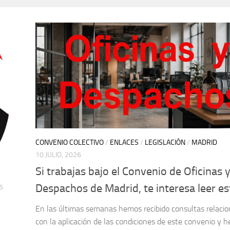
CONVENIO COLECTIVO
/
ENLACES
/
LEGISLACIÓN
/
MADRID
10 JULIO, 2026
Si trabajas bajo el Convenio de Oficinas 
Despachos de Madrid, te interesa leer es
6
En las últimas semanas hemos recibido consultas relaci
con la aplicación de las condiciones de este convenio y 