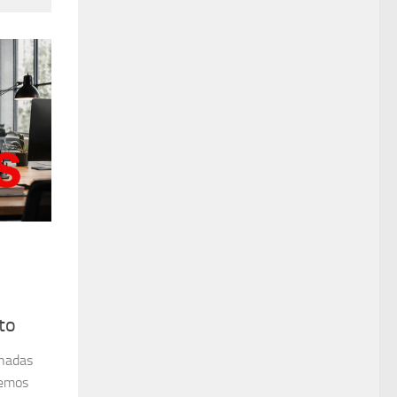
y
to
onadas
hemos