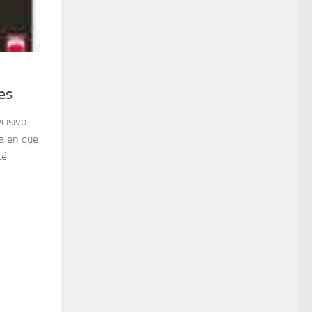
es
cisivo
ía en que
té