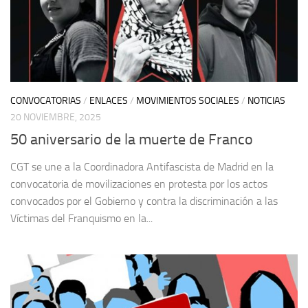
CONVOCATORIAS
/
ENLACES
/
MOVIMIENTOS SOCIALES
/
NOTICIAS
20 NOVIEMBRE, 2025
50 aniversario de la muerte de Franco
CGT se une a la Coordinadora Antifascista de Madrid en la
convocatoria de movilizaciones en protesta por los actos
convocados por el Gobierno y contra la discriminación a las
Víctimas del Franquismo en la...