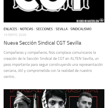
ENLACES
/
NOTICIAS
/
SECCIONES
/
SEVILLA
/
SINDICALISMO
19 MAYO, 2026
Nueva Sección Sindical CGT Sevilla
Compañeras y compañeros, Nos complace comunicaros la
creación de la Sección Sindical de CGT en ALTEN Sevilla, un
paso importante para seguir construyendo una representación
cercana, útil y comprometida con la realidad de nuestro
centro...