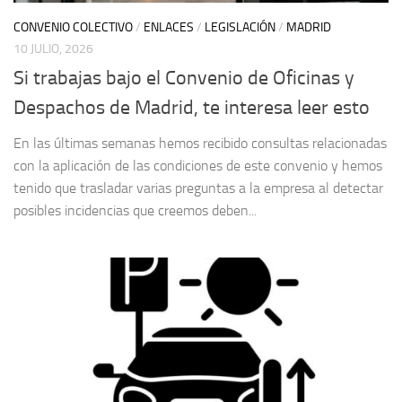
CONVENIO COLECTIVO
/
ENLACES
/
LEGISLACIÓN
/
MADRID
10 JULIO, 2026
Si trabajas bajo el Convenio de Oficinas y
Despachos de Madrid, te interesa leer esto
En las últimas semanas hemos recibido consultas relacionadas
con la aplicación de las condiciones de este convenio y hemos
tenido que trasladar varias preguntas a la empresa al detectar
posibles incidencias que creemos deben...