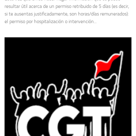
resultar útil acerca de un permiso retribuido de 5 días (es decir,
si te ausentas justificadamente, son horas/días remunerados):
el permiso por hospitalización o intervención...