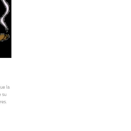
ue la
e su
res.