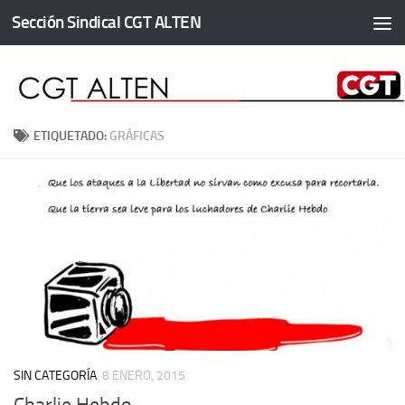
Sección Sindical CGT ALTEN
Saltar al contenido
ETIQUETADO:
GRÁFICAS
SIN CATEGORÍA
8 ENERO, 2015