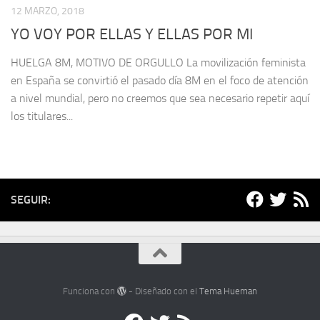
12 MARZO, 2018
YO VOY POR ELLAS Y ELLAS POR MI
HUELGA 8M, MOTIVO DE ORGULLO La movilización feminista
en España se convirtió el pasado día 8M en el foco de atención
a nivel mundial, pero no creemos que sea necesario repetir aquí
los titulares...
SEGUIR:
Funciona con
- Diseñado con el
Tema Hueman