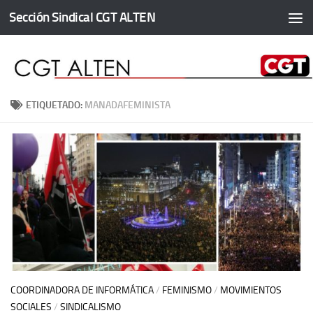
Sección Sindical CGT ALTEN
Saltar al contenido
ETIQUETADO:
MANADAFEMINISTA
COORDINADORA DE INFORMÁTICA
/
FEMINISMO
/
MOVIMIENTOS
SOCIALES
/
SINDICALISMO