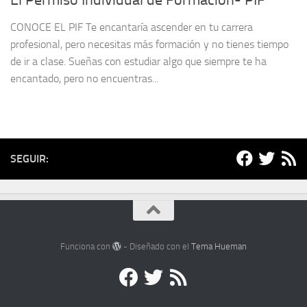
El Permiso Individual de Formación- PIF
CONOCE EL PIF Te encantaría ascender en tu carrera
profesional, pero necesitas más formación y no tienes tiempo
de ir a clase. Sueñas con estudiar algo que siempre te ha
encantado, pero no encuentras...
SEGUIR:
Funciona con
- Diseñado con el
Tema Hueman