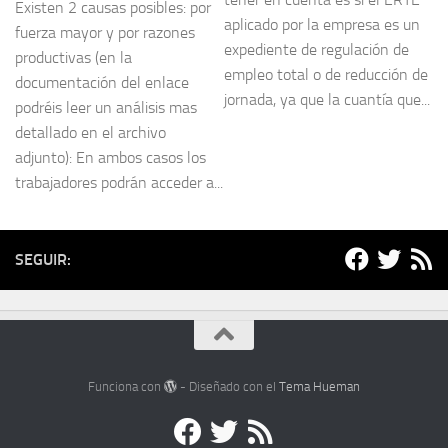
Existen 2 causas posibles: por
aplicado por la empresa es un
fuerza mayor y por razones
expediente de regulación de
productivas (en la
empleo total o de reducción de
documentación del enlace
jornada, ya que la cuantía que...
podréis leer un análisis mas
detallado en el archivo
adjunto): En ambos casos los
trabajadores podrán acceder a...
SEGUIR:
Funciona con
- Diseñado con el
Tema Hueman