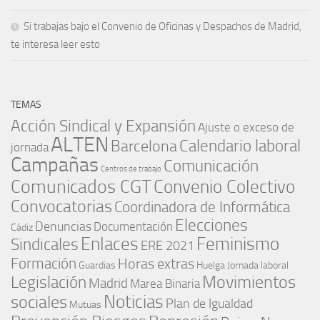
Si trabajas bajo el Convenio de Oficinas y Despachos de Madrid,
te interesa leer esto
TEMAS
Acción Sindical y Expansión
Ajuste o exceso de
ALTEN
Barcelona
Calendario laboral
jornada
Campañas
Comunicación
Centros de trabajo
Comunicados CGT
Convenio Colectivo
Convocatorias
Coordinadora de Informática
Elecciones
Denuncias
Documentación
Cádiz
Enlaces
Feminismo
Sindicales
ERE 2021
Formación
Horas extras
Guardias
Huelga
Jornada laboral
Movimientos
Legislación
Madrid
Marea Binaria
Noticias
sociales
Plan de Igualdad
Mutuas