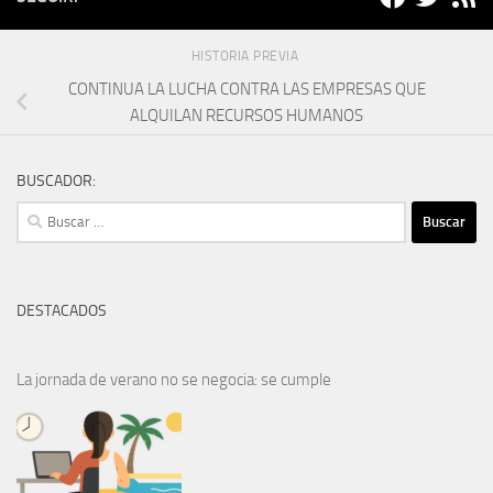
HISTORIA PREVIA
CONTINUA LA LUCHA CONTRA LAS EMPRESAS QUE
ALQUILAN RECURSOS HUMANOS
BUSCADOR:
Buscar:
DESTACADOS
La jornada de verano no se negocia: se cumple