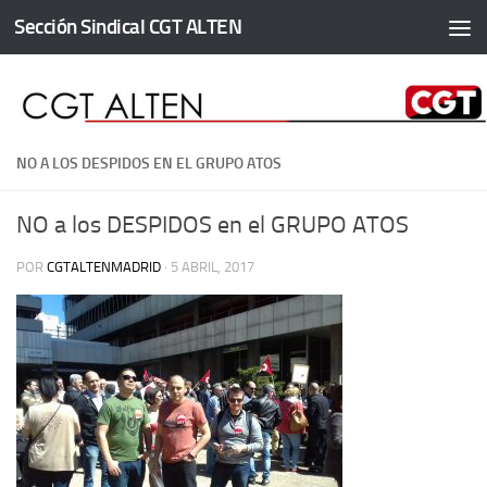
Sección Sindical CGT ALTEN
Saltar al contenido
NO A LOS DESPIDOS EN EL GRUPO ATOS
NO a los DESPIDOS en el GRUPO ATOS
POR
CGTALTENMADRID
·
5 ABRIL, 2017