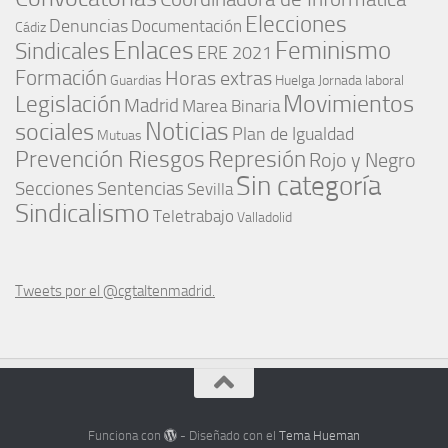
Elecciones
Denuncias
Documentación
Cádiz
Enlaces
Feminismo
Sindicales
ERE 2021
Formación
Horas extras
Guardias
Huelga
Jornada laboral
Movimientos
Legislación
Madrid
Marea Binaria
Noticias
sociales
Plan de Igualdad
Mutuas
Represión
Prevención Riesgos
Rojo y Negro
Sin categoría
Secciones
Sentencias
Sevilla
Sindicalismo
Teletrabajo
Valladolid
Tweets por el @cgtaltenmadrid.
Funciona con
- Diseñado con el
Tema Hueman