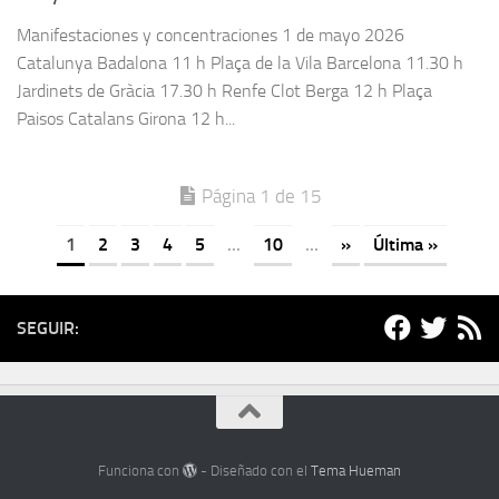
Manifestaciones y concentraciones 1 de mayo 2026
Catalunya Badalona 11 h Plaça de la Vila Barcelona 11.30 h
Jardinets de Gràcia 17.30 h Renfe Clot Berga 12 h Plaça
Paisos Catalans Girona 12 h...
Página 1 de 15
1
2
3
4
5
...
10
...
»
Última »
SEGUIR:
Funciona con
- Diseñado con el
Tema Hueman