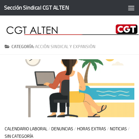
Sección Sindical CGT ALTEN
Saltar al contenido
CATEGORÍA:
ACCIÓN SINDICAL Y EXPANSIÓN
CALENDARIO LABORAL
/
DENUNCIAS
/
HORAS EXTRAS
/
NOTICIAS
/
SIN CATEGORÍA