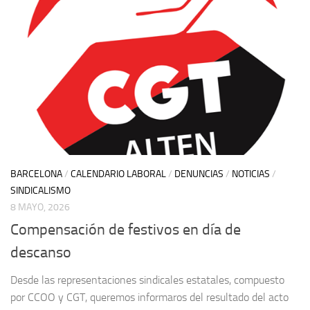
BARCELONA
/
CALENDARIO LABORAL
/
DENUNCIAS
/
NOTICIAS
/
SINDICALISMO
8 MAYO, 2026
Compensación de festivos en día de
descanso
Desde las representaciones sindicales estatales, compuesto
por CCOO y CGT, queremos informaros del resultado del acto