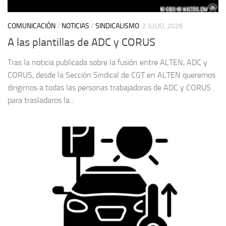
COMUNICACIÓN
/
NOTICIAS
/
SINDICALISMO
2 JULIO, 2026
A las plantillas de ADC y CORUS
Tras la noticia publicada sobre la fusión entre ALTEN, ADC y
CORUS, desde la Sección Sindical de CGT en ALTEN queremos
dirigirnos a todas las personas trabajadoras de ADC y CORUS
para trasladaros la...