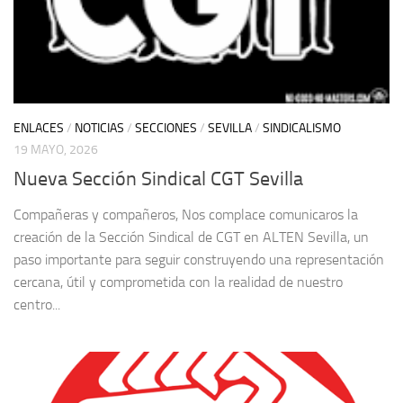
ENLACES
/
NOTICIAS
/
SECCIONES
/
SEVILLA
/
SINDICALISMO
19 MAYO, 2026
Nueva Sección Sindical CGT Sevilla
Compañeras y compañeros, Nos complace comunicaros la
creación de la Sección Sindical de CGT en ALTEN Sevilla, un
paso importante para seguir construyendo una representación
cercana, útil y comprometida con la realidad de nuestro
centro...