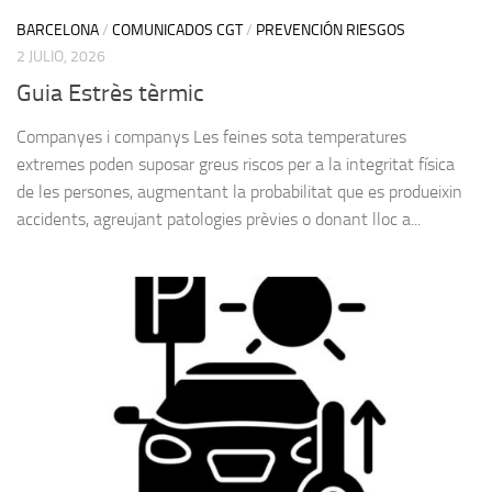
BARCELONA
/
COMUNICADOS CGT
/
PREVENCIÓN RIESGOS
2 JULIO, 2026
Guia Estrès tèrmic
Companyes i companys Les feines sota temperatures
extremes poden suposar greus riscos per a la integritat física
de les persones, augmentant la probabilitat que es produeixin
accidents, agreujant patologies prèvies o donant lloc a...