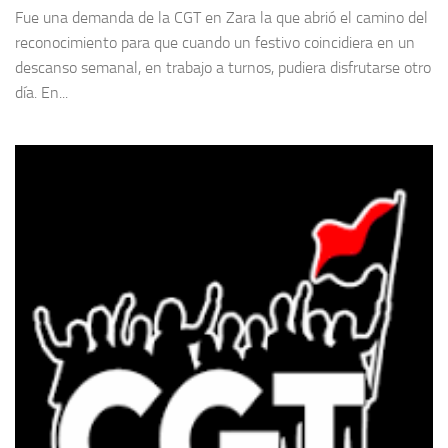
Fue una demanda de la CGT en Zara la que abrió el camino del
reconocimiento para que cuando un festivo coincidiera en un
descanso semanal, en trabajo a turnos, pudiera disfrutarse otro
día. En...