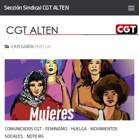
Sección Sindical CGT ALTEN
Saltar al contenido
CATEGORÍA:
HUELGA
COMUNICADOS CGT
/
FEMINISMO
/
HUELGA
/
MOVIMIENTOS
SOCIALES
/
NOTICIAS