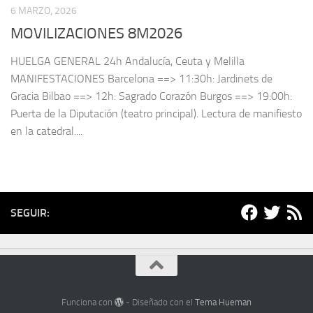
6 MARZO, 2026
MOVILIZACIONES 8M2026
HUELGA GENERAL 24h Andalucía, Ceuta y Melilla
MANIFESTACIONES Barcelona ==> 11:30h: Jardinets de
Gracia Bilbao ==> 12h: Sagrado Corazón Burgos ==> 19:00h:
Puerta de la Diputación (teatro principal). Lectura de manifiesto
en la catedral....
SEGUIR:
Funciona con
- Diseñado con el
Tema Hueman