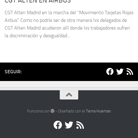
CGT ALTEN EN AIRBUS
CGT Alten Madrid en la marcha del “Movimiento Tarjetas Rojas
Airbus” Como no podría ser de otra manera lxs delegados de
CGT Alten Madrid acudieron allí donde lxs trabajadores sufren
la discriminación y desigualdad...
SEGUIR:
Funciona con
- Diseñado con el
Tema Hueman