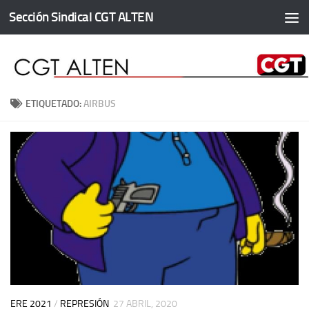
Sección Sindical CGT ALTEN
Saltar al contenido
ETIQUETADO:
AIRBUS
ERE 2021
/
REPRESIÓN
27 ABRIL, 2020