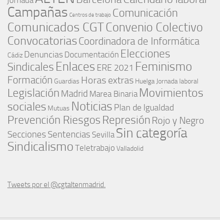
jornada
Campañas
Comunicación
Centros de trabajo
Comunicados CGT
Convenio Colectivo
Convocatorias
Coordinadora de Informática
Elecciones
Denuncias
Documentación
Cádiz
Enlaces
Feminismo
Sindicales
ERE 2021
Formación
Horas extras
Guardias
Huelga
Jornada laboral
Movimientos
Legislación
Madrid
Marea Binaria
Noticias
sociales
Plan de Igualdad
Mutuas
Represión
Prevención Riesgos
Rojo y Negro
Sin categoría
Secciones
Sentencias
Sevilla
Sindicalismo
Teletrabajo
Valladolid
Tweets por el @cgtaltenmadrid.