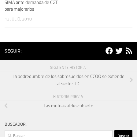
SIMA ante demanda de CGT
para mejorarlos
13 JULIO, 2018
SEGUIR:
SIGUIENTE HISTORIA
La podredumbre de los sobresueldos en CCOO se extiende
al sector TIC
HISTORIA PREVIA
Las mutuas al descubierto
BUSCADOR:
Buscar: