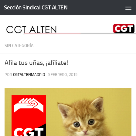
Sección Sindical CGT ALTEN
Saltar al contenido
SIN CATEGORÍA
Afila tus uñas, ¡afíliate!
POR
CGTALTENMADRID
·
9 FEBRERO, 2015