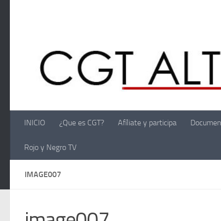
Saltar al contenido
INICIO
¿Que es CGT?
Afíliate y participa
Documen
Rojo y Negro TV
IMAGE007
image007