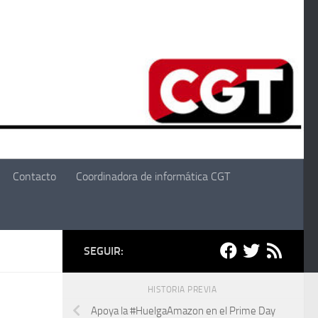
Contacto
Coordinadora de informática CGT
SEGUIR:
HISTORIA PREVIA
Apoya la #HuelgaAmazon en el Prime Day