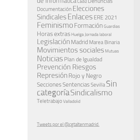
de Informática
Denuncias
Cádiz
Elecciones
Documentación
Enlaces
Sindicales
ERE 2021
Feminismo
Formación
Guardias
Horas extras
Huelga
Jornada laboral
Legislación
Madrid
Marea Binaria
Movimientos sociales
Mutuas
Noticias
Plan de Igualdad
Prevención Riesgos
Represión
Rojo y Negro
Sin
Secciones
Sentencias
Sevilla
categoría
Sindicalismo
Teletrabajo
Valladolid
Tweets por el @cgtaltenmadrid.