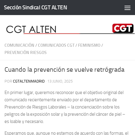
Sección Sindical CGT ALTEN
Saltar al contenido
COMUNICACIÓN
/
COMUNICADOS CGT
/
FEMINISMO
/
PREVENCIÓN RIESGOS
Cuando la prevención se vuelve retrógrada
POR
CGTALTENMADRID
·
13 JUNIO, 2025
En primer lugar, queremos reconocer que el objetivo original del
comunicado recientemente enviado por el departamento de
Prevención de Riesgos Laborales – la concienciación sobre los
peligros de la exposición solar y la prevención del cáncer de piel –
es loable y necesario.
Esperamos que, aunque no estemos de acuerdo con las formas, el