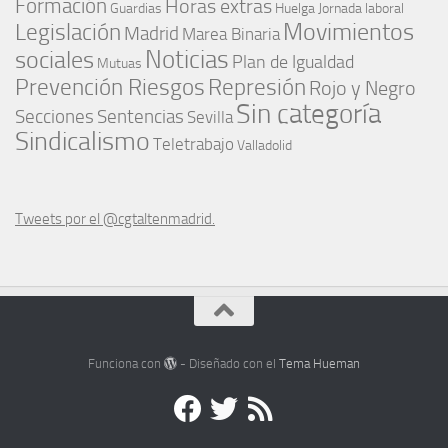
Formación
Horas extras
Guardias
Huelga
Jornada laboral
Movimientos
Legislación
Madrid
Marea Binaria
Noticias
sociales
Plan de Igualdad
Mutuas
Represión
Prevención Riesgos
Rojo y Negro
Sin categoría
Secciones
Sentencias
Sevilla
Sindicalismo
Teletrabajo
Valladolid
Tweets por el @cgtaltenmadrid.
Funciona con
- Diseñado con el
Tema Hueman