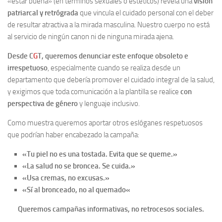
«estar buena» (en términos sexuales o estéticos) revela una
visión
patriarcal y retrógrada
que vincula el cuidado personal con el deber
de resultar atractiva a la mirada masculina. Nuestro cuerpo no está
al servicio de ningún canon ni de ninguna mirada ajena.
Desde C
G
T, queremos denunciar este enfoque obsoleto e
irrespetuoso
, especialmente cuando se realiza desde un
departamento que debería promover el cuidado integral de la salud,
y exigimos que toda comunicación a la plantilla se realice
con
perspectiva de género
y lenguaje inclusivo.
Como muestra queremos aportar otros eslóganes respetuosos
que podrían haber encabezado la campaña:
«Tu piel no es una tostada. Evita que se queme.»
«La salud no se broncea. Se cuida.»
«Usa cremas, no excusas.»
«
Sí al bronceado, no al quemado
«
Queremos campañas informativas, no retrocesos sociales.