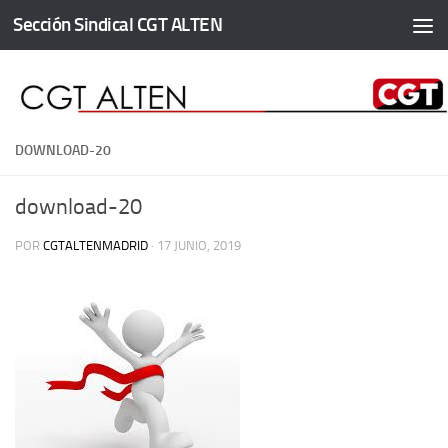
Sección Sindical CGT ALTEN
Saltar al contenido
DOWNLOAD-20
download-20
POR
CGTALTENMADRID
·
17 JUNIO, 2019