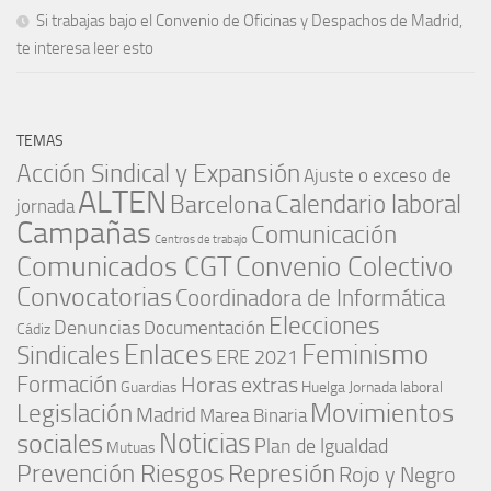
Si trabajas bajo el Convenio de Oficinas y Despachos de Madrid,
te interesa leer esto
TEMAS
Acción Sindical y Expansión
Ajuste o exceso de
ALTEN
Barcelona
Calendario laboral
jornada
Campañas
Comunicación
Centros de trabajo
Comunicados CGT
Convenio Colectivo
Convocatorias
Coordinadora de Informática
Elecciones
Denuncias
Documentación
Cádiz
Enlaces
Feminismo
Sindicales
ERE 2021
Formación
Horas extras
Guardias
Huelga
Jornada laboral
Movimientos
Legislación
Madrid
Marea Binaria
Noticias
sociales
Plan de Igualdad
Mutuas
Represión
Prevención Riesgos
Rojo y Negro