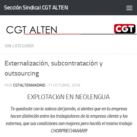
Sección Sindical CGT ALTEN
Saltar al contenido
SIN CATEGORÍA
Externalización, subcontratación y
outsourcing
POR
CGTALTENMADRID
·
11 OCTUBRE, 2018
EXPLOTACIóN EN NEOLENGUA
Te quedaste con la sobras del jamón, si sientes que en tu empresa
hacen distinción entre los trabajadores de la empresa cliente y los
externos, que sus condiciones son mejores pero hacéis el mismo trabajo
CHORPRECHAAAA!!!!