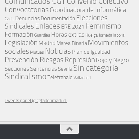
Comunicados CGT
Convenio Colectivo
Convocatorias
Coordinadora de Informática
Elecciones
Denuncias
Documentación
Cádiz
Enlaces
Feminismo
Sindicales
ERE 2021
Formación
Horas extras
Guardias
Huelga
Jornada laboral
Movimientos
Legislación
Madrid
Marea Binaria
Noticias
sociales
Plan de Igualdad
Mutuas
Represión
Prevención Riesgos
Rojo y Negro
Sin categoría
Secciones
Sentencias
Sevilla
Sindicalismo
Teletrabajo
Valladolid
Tweets por el @cgtaltenmadrid.