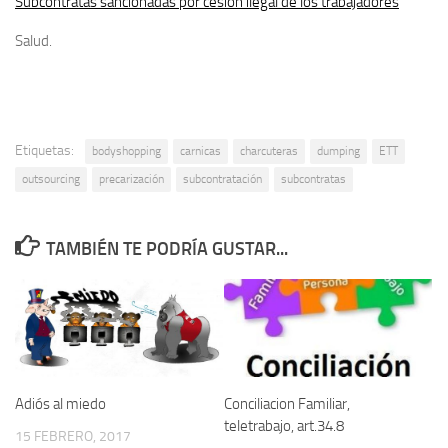
Subcontratas sancionadas por cesión ilegal de los trabajadores
Salud.
Etiquetas:
bodyshopping
carnicas
charcuteras
dumping
ETT
outsourcing
precarización
subcontratación
subcontratas
TAMBIÉN TE PODRÍA GUSTAR...
Adiós al miedo
Conciliacion Familiar,
teletrabajo, art.34.8
15 FEBRERO, 2017