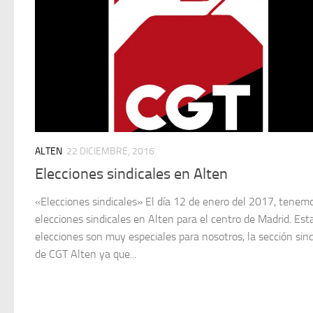
ALTEN
22 DICIEMBRE, 2016
Elecciones sindicales en Alten
«Elecciones sindicales» El día 12 de enero del 2017, tenem
elecciones sindicales en Alten para el centro de Madrid. Est
elecciones son muy especiales para nosotros, la sección sind
de CGT Alten ya que...