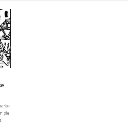
se
naria»
n pie
s