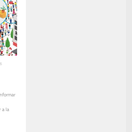
6
informar
 a la