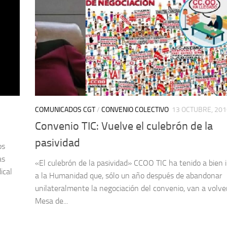
COMUNICADOS CGT
/
CONVENIO COLECTIVO
13 OCTUBRE, 201
Convenio TIC: Vuelve el culebrón de la
pasividad
os
as
«El culebrón de la pasividad» CCOO TIC ha tenido a bien 
ical
a la Humanidad que, sólo un año después de abandonar
unilateralmente la negociación del convenio, van a volver
Mesa de...