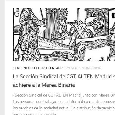
CONVENIO COLECTIVO
/
ENLACES
29 SEPTIEMBRE, 2016
La Sección Sindical de CGT ALTEN Madrid 
adhiere a la Marea Binaria
«Sección Sindical de CGT ALTEN Madrid junto con Marea Bi
Las personas que trabajamos en informática mantenemos e
los servicios de la sociedad actual. La distribución de servicio
básicos como el agua y la...