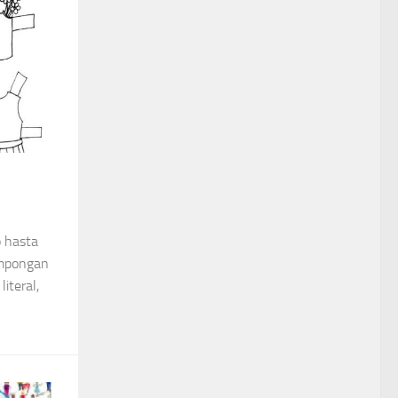
o hasta
impongan
iteral,