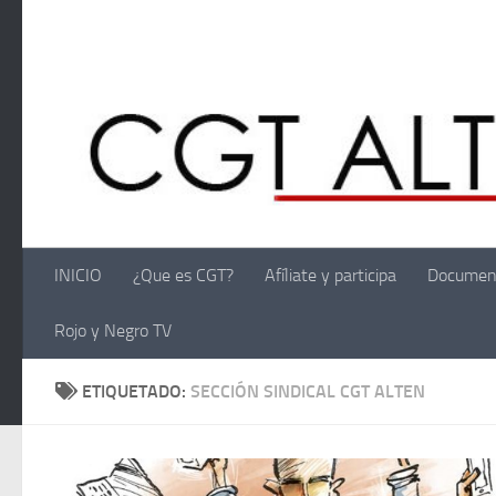
Saltar al contenido
INICIO
¿Que es CGT?
Afíliate y participa
Documen
Rojo y Negro TV
ETIQUETADO:
SECCIÓN SINDICAL CGT ALTEN