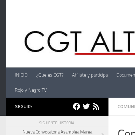
Saltar al contenido
INICIO
¿Que es CGT?
Afíliate y participa
Documen
Rojo y Negro TV
SEGUIR:
COMUNI
SIGUIENTE HISTORIA
Con
Nueva Convocatoria Asamblea Marea