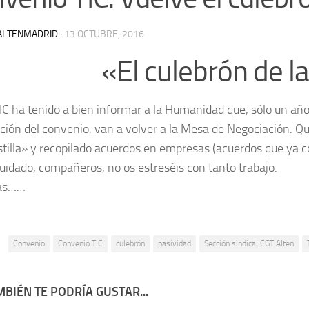
ALTENMADRID
·
13 OCTUBRE, 2016
«El culebrón de l
C ha tenido a bien informar a la Humanidad que,
sólo un añ
ción del convenio, van a volver a la Mesa de Negociación. 
tilla» y recopilado acuerdos en empresas (acuerdos que ya 
 Cuidado, compañeros, no os estreséis con tanto trabajo.
as……
:
Convenio
Convenio TIC
culebrón
pasividad
Sección sindical CGT Alten
BIÉN TE PODRÍA GUSTAR...