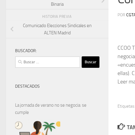
Binaria
POR
CGT
HISTORIA PREVIA
Comunicado Elecciones Sindicales en
ALTEN Madrid
CCOO TI
BUSCADOR:
negocia
Buscar:
«encues
ellas).
Leer m
DESTACADOS
La jornada de verano no se negocia: se
Etiquetas
cumple
TAM