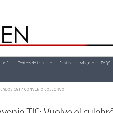
tación
Centros de trabajo
Centros de trabajo
FAQS
CADOS CGT
/
CONVENIO COLECTIVO
venio TIC: Vuelve el culebr