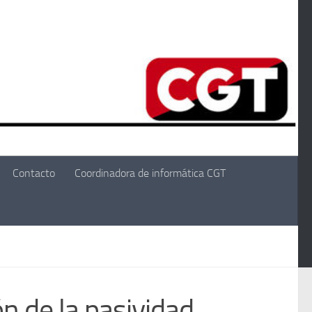
Contacto
Coordinadora de informática CGT
ón de la pasividad