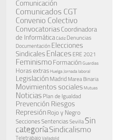
Comunicación
Comunicados CGT
Convenio Colectivo
Convocatorias
Coordinadora
de Informática
Denuncias
Cádiz
Elecciones
Documentación
Enlaces
Sindicales
ERE 2021
Feminismo
Formación
Guardias
Horas extras
Huelga
Jornada laboral
Legislación
Madrid
Marea Binaria
Movimientos sociales
Mutuas
Noticias
Plan de Igualdad
Prevención Riesgos
Represión
Rojo y Negro
Sin
Secciones
Sentencias
Sevilla
categoría
Sindicalismo
Teletrabajo
Valladolid