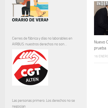
Cierres de fábrica y días no laborables en
Nuevo Co
AIRBUS: nuestros derechos no son
prueba
negociables
16 ENERO
Las personas primero. Los derechos no se
negocian