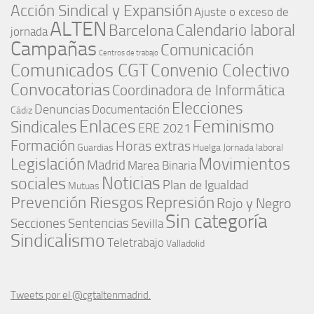
Acción Sindical y Expansión
Ajuste o exceso de
ALTEN
Barcelona
Calendario laboral
jornada
Campañas
Comunicación
Centros de trabajo
Comunicados CGT
Convenio Colectivo
Convocatorias
Coordinadora de Informática
Elecciones
Denuncias
Documentación
Cádiz
Enlaces
Feminismo
Sindicales
ERE 2021
Formación
Horas extras
Guardias
Huelga
Jornada laboral
Movimientos
Legislación
Madrid
Marea Binaria
Noticias
sociales
Plan de Igualdad
Mutuas
Represión
Prevención Riesgos
Rojo y Negro
Sin categoría
Secciones
Sentencias
Sevilla
Sindicalismo
Teletrabajo
Valladolid
Tweets por el @cgtaltenmadrid.