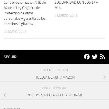
Control de jornada, «Artículo
SOLIDARIDAD CON LOS 27 y
87 de la Ley Orgánica de
Mas
Protección de datos
2 MARZO, 2018
personales y garantía de los
derechos digitales»
20 MAYO, 2019
SEGUIR:
SIGUIENTE HISTORIA
HUELGA DE 48H AMAZON
HISTORIA PREVIA
YO VOY POR ELLAS Y ELLAS POR MI