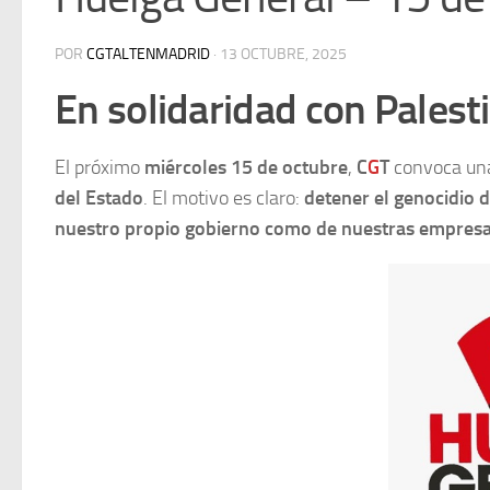
POR
CGTALTENMADRID
·
13 OCTUBRE, 2025
En solidaridad con Palest
El próximo
miércoles 15 de octubre
,
C
G
T
convoca u
del Estado
. El motivo es claro:
detener el genocidio d
nuestro propio gobierno como de nuestras empresa