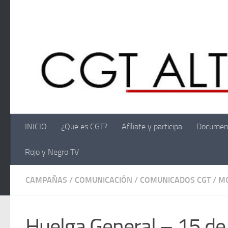
Saltar al contenido
INICIO
¿Que es CGT?
Afíliate y participa
Documen
Rojo y Negro TV
CAMPAÑAS
/
COMUNICACIÓN
/
COMUNICADOS CGT
/
MO
Huelga General – 15 de