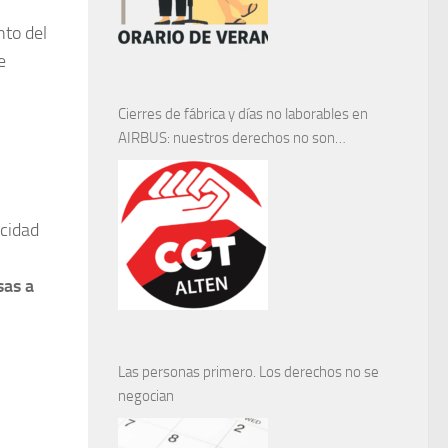
nto del
e
Cierres de fábrica y días no laborables en
AIRBUS: nuestros derechos no son
negociables
icidad
sas a
Las personas primero. Los derechos no se
negocian