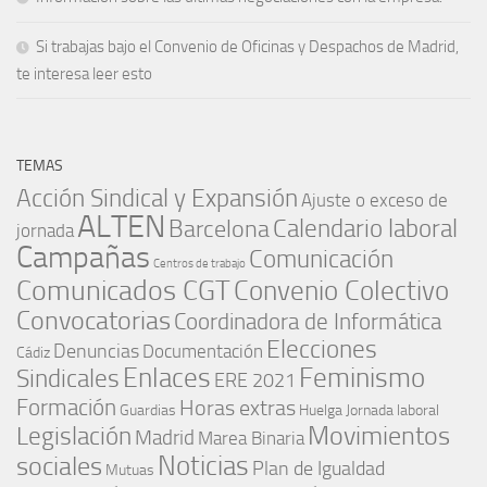
Si trabajas bajo el Convenio de Oficinas y Despachos de Madrid,
te interesa leer esto
TEMAS
Acción Sindical y Expansión
Ajuste o exceso de
ALTEN
Barcelona
Calendario laboral
jornada
Campañas
Comunicación
Centros de trabajo
Comunicados CGT
Convenio Colectivo
Convocatorias
Coordinadora de Informática
Elecciones
Denuncias
Documentación
Cádiz
Enlaces
Feminismo
Sindicales
ERE 2021
Formación
Horas extras
Guardias
Huelga
Jornada laboral
Movimientos
Legislación
Madrid
Marea Binaria
Noticias
sociales
Plan de Igualdad
Mutuas