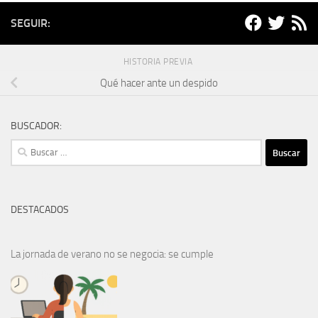
SEGUIR:
HISTORIA PREVIA
Qué hacer ante un despido
BUSCADOR:
Buscar:
DESTACADOS
La jornada de verano no se negocia: se cumple