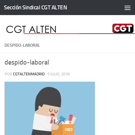
Sección Sindical CGT ALTEN
Saltar al contenido
DESPIDO-LABORAL
despido-laboral
POR
CGTALTENMADRID
·
5 JULIO, 2018