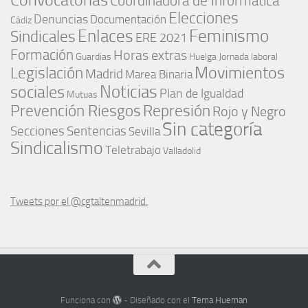
Coordinadora de Informática
Elecciones
Denuncias
Documentación
Cádiz
Enlaces
Feminismo
Sindicales
ERE 2021
Formación
Horas extras
Guardias
Huelga
Jornada laboral
Movimientos
Legislación
Madrid
Marea Binaria
Noticias
sociales
Plan de Igualdad
Mutuas
Represión
Prevención Riesgos
Rojo y Negro
Sin categoría
Secciones
Sentencias
Sevilla
Sindicalismo
Teletrabajo
Valladolid
Tweets por el @cgtaltenmadrid.
Funciona con
- Diseñado con el
Tema Hueman