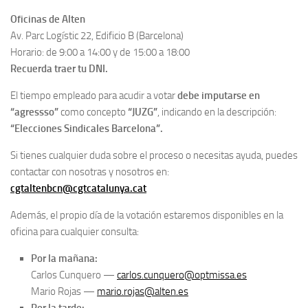
Oficinas de Alten
Av. Parc Logístic 22, Edificio B (Barcelona)
Horario: de 9:00 a 14:00 y de 15:00 a 18:00
Recuerda traer tu DNI.
El tiempo empleado para acudir a votar
debe imputarse en
“agressso”
como concepto
“JUZG”
, indicando en la descripción:
“Elecciones Sindicales Barcelona”.
Si tienes cualquier duda sobre el proceso o necesitas ayuda, puedes
contactar con nosotras y nosotros en:
cgtaltenbcn@cgtcatalunya.cat
Además, el propio día de la votación estaremos disponibles en la
oficina para cualquier consulta:
Por la mañana:
Carlos Cunquero —
carlos.cunquero@optmissa.es
Mario Rojas —
mario.rojas@alten.es