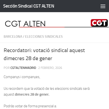
Sección Sindical CGT ALTEN
Saltar al contenido
BARCELONA
/
ELECCIONES SINDICALES
Recordatori: votació sindical aquest
dimecres 28 de gener
POR
CGTALTENMADRID
·
2 FEBRERO, 2026
Companys i companyes,
Us recordem que la votació de les eleccions sindicals serà
aquest
dimecres 28 de gener.
Podràs votar de forma presencial a: