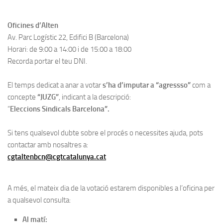
Oficines d’Alten
Av. Parc Logístic 22, Edifici B (Barcelona)
Horari: de 9:00 a 14:00 i de 15:00 a 18:00
Recorda portar el teu DNI.
El temps dedicat a anar a votar
s’ha d’imputar a “agressso”
com a
concepte
“JUZG”
, indicant a la descripció:
“
Eleccions Sindicals Barcelona”.
Si tens qualsevol dubte sobre el procés o necessites ajuda, pots
contactar amb nosaltres a:
cgtaltenbcn@cgtcatalunya.cat
A més, el mateix dia de la votació estarem disponibles a l’oficina per
a qualsevol consulta:
Al matí: