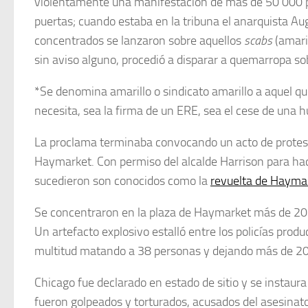
violentamente una manifestación de más de 50 000 pe
puertas; cuando estaba en la tribuna el anarquista Au
concentrados se lanzaron sobre aquellos
scabs
(amari
sin aviso alguno, procedió a disparar a quemarropa so
*Se denomina amarillo o sindicato amarillo a aquel q
necesita, sea la firma de un ERE, sea el cese de una hu
La proclama terminaba convocando un acto de protesta p
Haymarket. Con permiso del alcalde Harrison para hac
sucedieron son conocidos como la
revuelta de Hayma
Se concentraron en la plaza de Haymarket más de 20 
Un artefacto explosivo estalló entre los policías produ
multitud matando a 38 personas y dejando más de 20
Chicago fue declarado en estado de sitio y se instaur
fueron golpeados y torturados, acusados del asesinato d