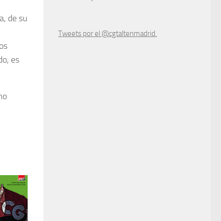
a, de su
Tweets por el @cgtaltenmadrid.
los
do, es
mo