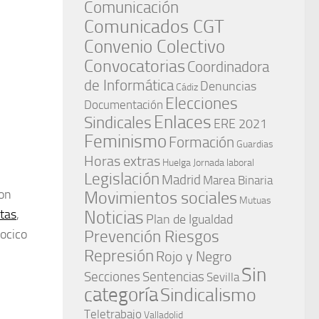
Comunicación
Comunicados CGT
Convenio Colectivo
Convocatorias
Coordinadora
de Informática
Denuncias
Cádiz
Elecciones
Documentación
Enlaces
Sindicales
ERE 2021
Feminismo
Formación
Guardias
Horas extras
Huelga
Jornada laboral
Legislación
Madrid
Marea Binaria
con
Movimientos sociales
Mutuas
stas
,
Noticias
Plan de Igualdad
hocico
Prevención Riesgos
Represión
Rojo y Negro
Sin
Secciones
Sentencias
Sevilla
categoría
Sindicalismo
Teletrabajo
Valladolid