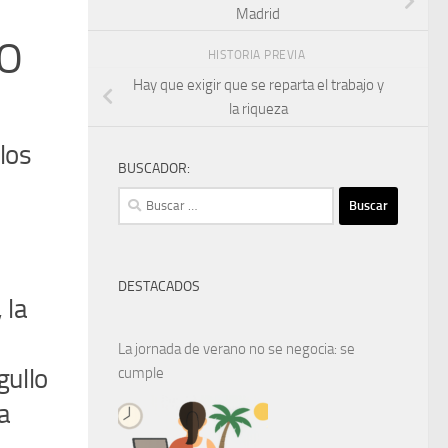
Madrid
JO
HISTORIA PREVIA
Hay que exigir que se reparta el trabajo y
la riqueza
los
BUSCADOR:
Buscar:
DESTACADOS
 la
La jornada de verano no se negocia: se
gullo
cumple
a