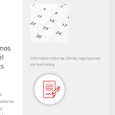
emos
el
Información sobre las últimas negociaciones
as
con la empresa.
a
salarios
to