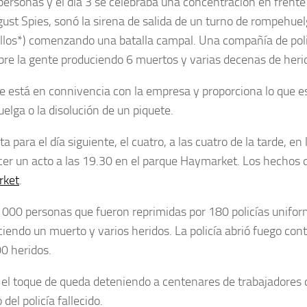
rsonas y el día 3 se celebraba una concentración en frente
gust Spies, sonó la sirena de salida de un turno de rompehuel
llos*) comenzando una batalla campal. Una compañía de poli
bre la gente produciendo 6 muertos y varias decenas de heri
ue está en connivencia con la empresa y proporciona lo que e
elga o la disolución de un piquete.
ara el día siguiente, el cuatro, a las cuatro de la tarde, en 
er un acto a las 19.30 en el parque Haymarket. Los hechos q
rket
.
000 personas que fueron reprimidas por 180 policías unifo
ciendo un muerto y varios heridos. La policía abrió fuego cont
0 heridos.
a el toque de queda deteniendo a centenares de trabajadores
el policía fallecido.