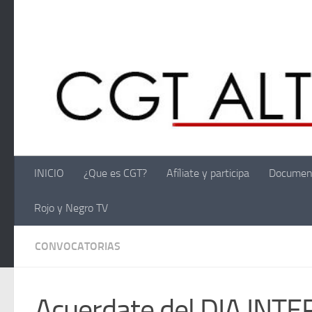
Saltar al contenido
INICIO
¿Que es CGT?
Afíliate y participa
Documen
Rojo y Negro TV
CONVOCATORIAS
Acuerdate del DIA INT