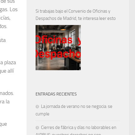
 de sus
gas. Los
Si trabajas bajo el Convenio de Oficinas y
cías,
Despachos de Madrid, te interesa leer esto
dos.
sta
la plaza
ue allí
rmados.
ENTRADAS RECIENTES
ra la
La jornada de verano no se negocia: se
cumple
 que
Cierres de fábrica y días no laborables en
AIRBUS: nuestros derechos no son