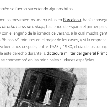
mbién se fueron sucediendo algunos hitos.
a por los movimientos anarquistas en
Barcelona
, había conseg
a de ocho horas de trabajo
, haciendo de España el primer país
y con el engaño de la jornada de verano, a la cual mucha gen
8h con 45 minutos en el mejor de los casos, y si la empresa
. Si bien años después, entre 1923 y 1930, el día de los traba
 de este derecho durante la
dictadura militar del general Prim
, se conmemoró en las principales ciudades españolas.