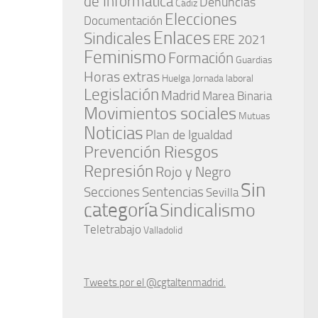
de Informática
Denuncias
Cádiz
Elecciones
Documentación
Enlaces
Sindicales
ERE 2021
Feminismo
Formación
Guardias
Horas extras
Huelga
Jornada laboral
Legislación
Madrid
Marea Binaria
Movimientos sociales
Mutuas
Noticias
Plan de Igualdad
Prevención Riesgos
Represión
Rojo y Negro
Sin
Secciones
Sentencias
Sevilla
categoría
Sindicalismo
Teletrabajo
Valladolid
Tweets por el @cgtaltenmadrid.