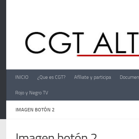
Saltar al contenido
INICIO
¿Que es CGT?
Afíliate y participa
Documen
Rojo y Negro TV
IMAGEN BOTÓN 2
Imagen botón 2