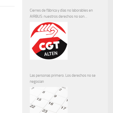
Cierres de fábrica y días no laborables en
AIRBUS: nuestros derechos no son
negociables
Las personas primero. Los derechos no se
negocian