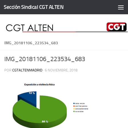
Sección Sindical CGT ALTEN
Saltar al contenido
IMG_20181106_223534_683
IMG_20181106_223534_683
POR
CGTALTENMADRID
·
6 NOVIEMBRE, 2018