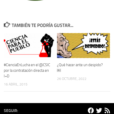
TAMBIÉN TE PODRÍA GUSTAR...
#CienciaEnLucha en el @CSIC
¿Qué hacer ante un despido?
por la contratación directa en
￼
I+D
26 OCTUBRE, 2022
16 ABRIL, 2015
SEGUIR: