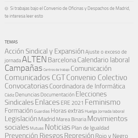
Si trabajas bajo el Convenio de Oficinas y Despachos de Madrid,
te interesa leer esto
TEMAS
Acción Sindical y Expansión
Ajuste o exceso de
ALTEN
Barcelona
Calendario laboral
jornada
Campañas
Comunicación
Centros de trabajo
Comunicados CGT
Convenio Colectivo
Convocatorias
Coordinadora de Informática
Elecciones
Denuncias
Documentación
Cádiz
Enlaces
Feminismo
Sindicales
ERE 2021
Formación
Horas extras
Guardias
Huelga
Jornada laboral
Movimientos
Legislación
Madrid
Marea Binaria
Noticias
sociales
Plan de Igualdad
Mutuas
Represión
Prevención Riesgos
Rojo y Negro