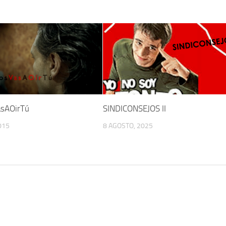
sAOirTú
SINDICONSEJOS II
015
8 AGOSTO, 2025