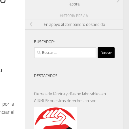
laboral
HISTORIA PREVIA
En apoyo al compañero despedido
BUSCADOR:
Buscar:
u
DESTACADOS
Cierres de fábrica y días no laborables en
AIRBUS: nuestros derechos no son
 por la
negociables
ciar el