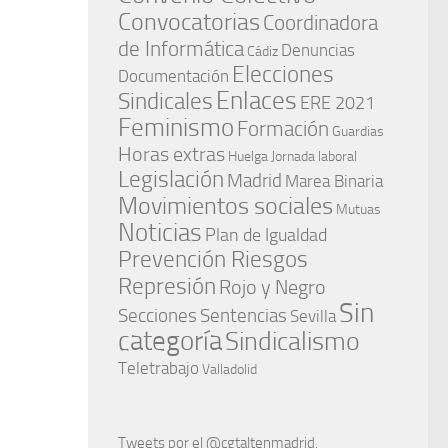
Convocatorias
Coordinadora
de Informática
Denuncias
Cádiz
Elecciones
Documentación
Enlaces
Sindicales
ERE 2021
Feminismo
Formación
Guardias
Horas extras
Huelga
Jornada laboral
Legislación
Madrid
Marea Binaria
Movimientos sociales
Mutuas
Noticias
Plan de Igualdad
Prevención Riesgos
Represión
Rojo y Negro
Sin
Secciones
Sentencias
Sevilla
categoría
Sindicalismo
Teletrabajo
Valladolid
Tweets por el @cgtaltenmadrid.