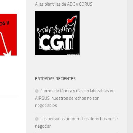
A las plantillas de ADC y CORUS
ENTRADAS RECIENTES
Cierres de fábrica y días no laborables en
AIRBUS: nuestros derechos no son
negociables
Las personas primero. Los derechos no se
negocian