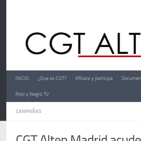
Saltar al contenido
INICIO
¿Que es CGT?
Afíliate y participa
Documen
Rojo y Negro TV
CAMPAÑAS
CGT Alten Madrid acude