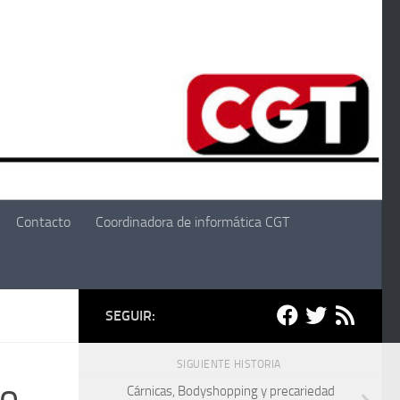
Contacto
Coordinadora de informática CGT
SEGUIR:
SIGUIENTE HISTORIA
yo
Cárnicas, Bodyshopping y precariedad