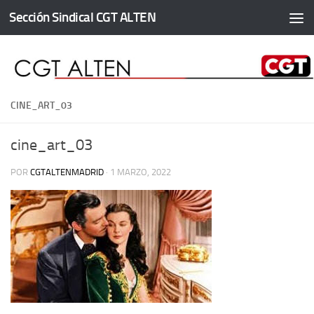
Sección Sindical CGT ALTEN
Saltar al contenido
CINE_ART_03
cine_art_03
POR
CGTALTENMADRID
·
1 MARZO, 2022