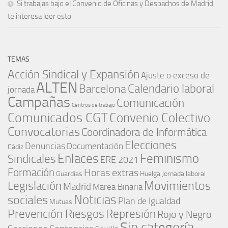
Si trabajas bajo el Convenio de Oficinas y Despachos de Madrid,
te interesa leer esto
TEMAS
Acción Sindical y Expansión
Ajuste o exceso de
ALTEN
Barcelona
Calendario laboral
jornada
Campañas
Comunicación
Centros de trabajo
Comunicados CGT
Convenio Colectivo
Convocatorias
Coordinadora de Informática
Elecciones
Denuncias
Documentación
Cádiz
Enlaces
Feminismo
Sindicales
ERE 2021
Formación
Horas extras
Guardias
Huelga
Jornada laboral
Movimientos
Legislación
Madrid
Marea Binaria
Noticias
sociales
Plan de Igualdad
Mutuas
Represión
Prevención Riesgos
Rojo y Negro
Sin categoría