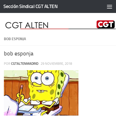
Sección Sindical CGT ALTEN
Saltar al contenido
BOB ESPONJA
bob esponja
POR
CGTALTENMADRID
·
29 NOVIEMBRE, 2018