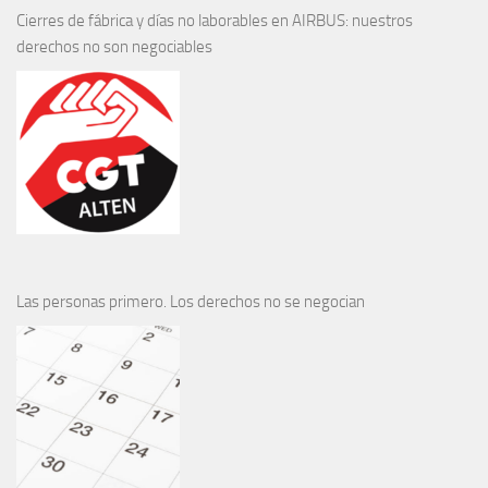
Cierres de fábrica y días no laborables en AIRBUS: nuestros
derechos no son negociables
Las personas primero. Los derechos no se negocian