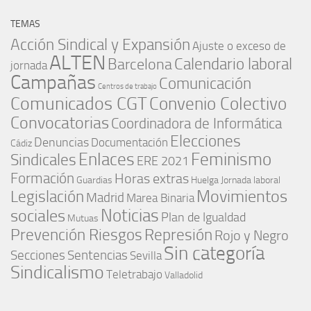
TEMAS
Acción Sindical y Expansión
Ajuste o exceso de
ALTEN
Barcelona
Calendario laboral
jornada
Campañas
Comunicación
Centros de trabajo
Comunicados CGT
Convenio Colectivo
Convocatorias
Coordinadora de Informática
Elecciones
Denuncias
Documentación
Cádiz
Enlaces
Feminismo
Sindicales
ERE 2021
Formación
Horas extras
Guardias
Huelga
Jornada laboral
Movimientos
Legislación
Madrid
Marea Binaria
Noticias
sociales
Plan de Igualdad
Mutuas
Represión
Prevención Riesgos
Rojo y Negro
Sin categoría
Secciones
Sentencias
Sevilla
Sindicalismo
Teletrabajo
Valladolid