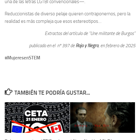
una de las letras LGTBI convencionales—.
Reduccionistas de diverso pelaje quieren contraponernos, pero la
realidad es más compleja que esos estereotipos…
Extractos del artículo de “Une militante de Burgos”
publicado en el nº 397 de
Rojo y Negro
, en febrero de 2025
#MujeresenSTEM
TAMBIÉN TE PODRÍA GUSTAR...