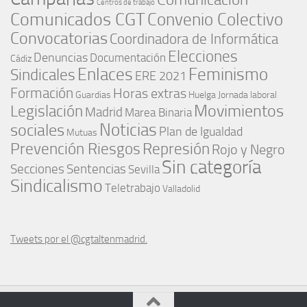
Centros de trabajo
Comunicados CGT
Convenio Colectivo
Convocatorias
Coordinadora de Informática
Elecciones
Denuncias
Documentación
Cádiz
Enlaces
Feminismo
Sindicales
ERE 2021
Formación
Horas extras
Guardias
Huelga
Jornada laboral
Movimientos
Legislación
Madrid
Marea Binaria
Noticias
sociales
Plan de Igualdad
Mutuas
Represión
Prevención Riesgos
Rojo y Negro
Sin categoría
Secciones
Sentencias
Sevilla
Sindicalismo
Teletrabajo
Valladolid
Tweets por el @cgtaltenmadrid.