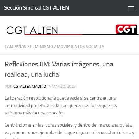
Sección Sindical CGT ALTEN
Saltar al contenido
CAMPAÑAS
/
FEMINISMO
/
MOVIMIENTOS SOCIALES
Reflexiones 8M: Varias imágenes, una
realidad, una lucha
POR
CGTALTENMADRID
·
4 MARZO, 2025
La liberación revolucionaria queda vacía si se centra en una
normatividad proletaria de la que quedamos fuera quienes
sufrimos más de una opresión.
Centrándome en las luchas sociales, y dentro del marco anarquista,
voy a poner unos ejemplos de lo que digo con el anarcofeminismo y