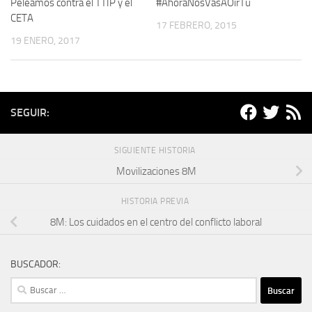
Peleamos contra el TTIP y el
#AhoraNosVasAOirTú
CETA
17 FEBRERO, 2015
19 ENERO, 2017
SEGUIR:
SIGUIENTE HISTORIA
Movilizaciones 8M
HISTORIA PREVIA
8M: Los cuidados en el centro del conflicto laboral
BUSCADOR:
Buscar: