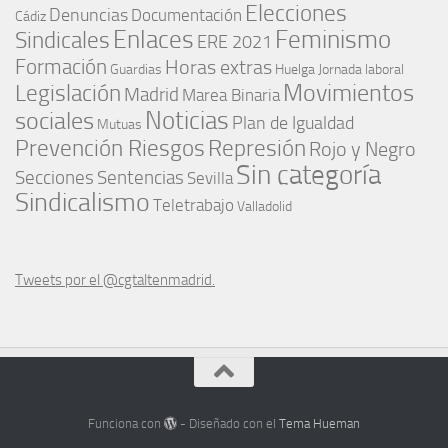
Elecciones
Denuncias
Documentación
Cádiz
Enlaces
Feminismo
Sindicales
ERE 2021
Formación
Horas extras
Guardias
Huelga
Jornada laboral
Movimientos
Legislación
Madrid
Marea Binaria
Noticias
sociales
Plan de Igualdad
Mutuas
Represión
Prevención Riesgos
Rojo y Negro
Sin categoría
Secciones
Sentencias
Sevilla
Sindicalismo
Teletrabajo
Valladolid
Tweets por el @cgtaltenmadrid.
Funciona con
- Diseñado con el
Tema Hueman