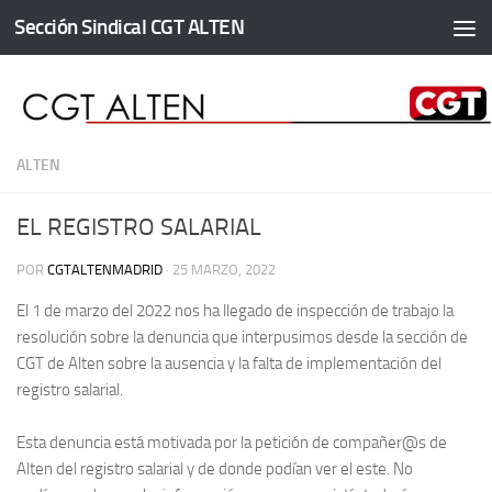
Sección Sindical CGT ALTEN
Saltar al contenido
ALTEN
EL REGISTRO SALARIAL
POR
CGTALTENMADRID
·
25 MARZO, 2022
El 1 de marzo del 2022 nos ha llegado de inspección de trabajo la
resolución sobre la denuncia que interpusimos desde la sección de
CGT de Alten sobre la ausencia y la falta de implementación del
registro salarial.
Esta denuncia está motivada por la petición de compañer@s de
Alten del registro salarial y de donde podían ver el este. No