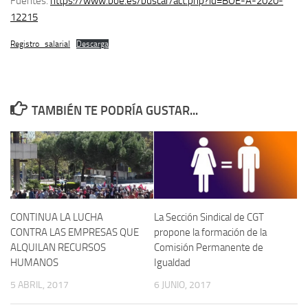
Fuentes.
https://www.boe.es/buscar/act.php?id=BOE-A-2020-
12215
Registro_salarial
Descarga
TAMBIÉN TE PODRÍA GUSTAR...
CONTINUA LA LUCHA
La Sección Sindical de CGT
CONTRA LAS EMPRESAS QUE
propone la formación de la
ALQUILAN RECURSOS
Comisión Permanente de
HUMANOS
Igualdad
5 ABRIL, 2017
6 JUNIO, 2017