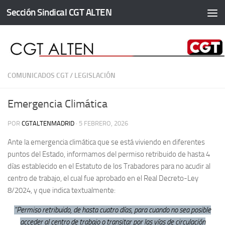
Sección Sindical CGT ALTEN
Saltar al contenido
COMUNICADOS CGT
/
LEGISLACIÓN
Emergencia Climática
POR
CGTALTENMADRID
·
5 FEBRERO, 2026
Ante la emergencia climática que se está viviendo en diferentes
puntos del Estado, informamos del permiso retribuido de hasta 4
días establecido en el Estatuto de los Trabadores para no acudir al
centro de trabajo, el cual fue aprobado en el Real Decreto-Ley
8/2024, y que indica textualmente:
“Permiso retribuido, de hasta cuatro días, para cuando no sea posible
acceder al centro de trabajo o transitar por las vías de circulación