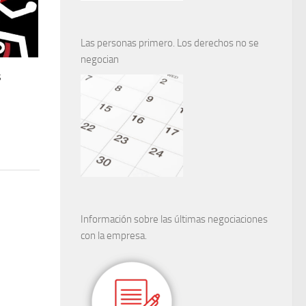
Las personas primero. Los derechos no se
negocian
s
Información sobre las últimas negociaciones
con la empresa.