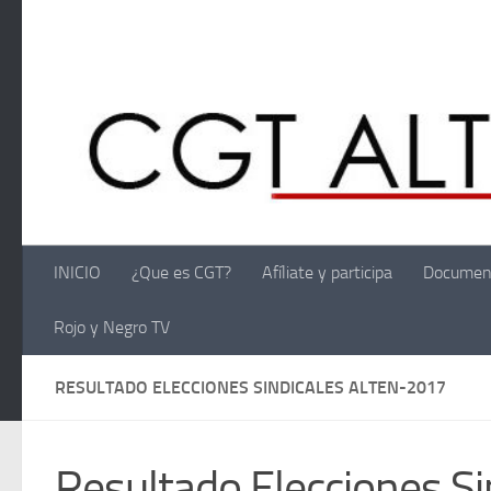
Saltar al contenido
INICIO
¿Que es CGT?
Afíliate y participa
Documen
Rojo y Negro TV
RESULTADO ELECCIONES SINDICALES ALTEN-2017
Resultado Elecciones S