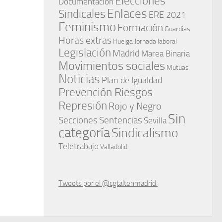
Elecciones
Documentación
Enlaces
Sindicales
ERE 2021
Feminismo
Formación
Guardias
Horas extras
Huelga
Jornada laboral
Legislación
Madrid
Marea Binaria
Movimientos sociales
Mutuas
Noticias
Plan de Igualdad
Prevención Riesgos
Represión
Rojo y Negro
Sin
Secciones
Sentencias
Sevilla
categoría
Sindicalismo
Teletrabajo
Valladolid
Tweets por el @cgtaltenmadrid.