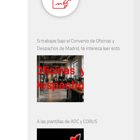
Si trabajas bajo el Convenio de Oficinas y
Despachos de Madrid, te interesa leer esto
A las plantillas de ADC y CORUS