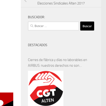
Elecciones Sindicales Alten 2017
BUSCADOR:
Buscar:
DESTACADOS
Cierres de fábrica y días no laborables en
AIRBUS: nuestros derechos no son
negociables