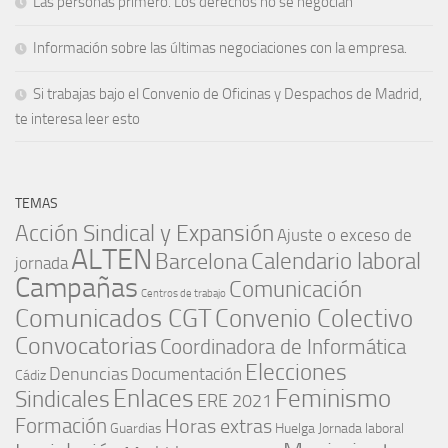
Las personas primero. Los derechos no se negocian
Información sobre las últimas negociaciones con la empresa.
Si trabajas bajo el Convenio de Oficinas y Despachos de Madrid,
te interesa leer esto
TEMAS
Acción Sindical y Expansión
Ajuste o exceso de
ALTEN
Barcelona
Calendario laboral
jornada
Campañas
Comunicación
Centros de trabajo
Comunicados CGT
Convenio Colectivo
Convocatorias
Coordinadora de Informática
Elecciones
Denuncias
Documentación
Cádiz
Enlaces
Feminismo
Sindicales
ERE 2021
Formación
Horas extras
Guardias
Huelga
Jornada laboral