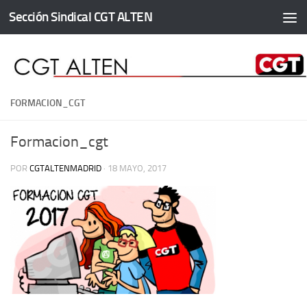
Sección Sindical CGT ALTEN
Saltar al contenido
FORMACION_CGT
Formacion_cgt
POR
CGTALTENMADRID
·
18 MAYO, 2017