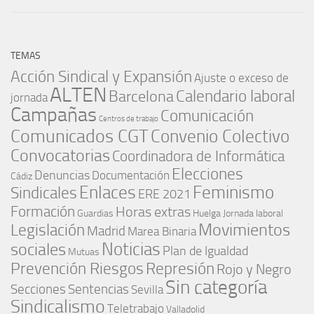
TEMAS
Acción Sindical y Expansión
Ajuste o exceso de
ALTEN
Barcelona
Calendario laboral
jornada
Campañas
Comunicación
Centros de trabajo
Comunicados CGT
Convenio Colectivo
Convocatorias
Coordinadora de Informática
Elecciones
Denuncias
Documentación
Cádiz
Enlaces
Feminismo
Sindicales
ERE 2021
Formación
Horas extras
Guardias
Huelga
Jornada laboral
Movimientos
Legislación
Madrid
Marea Binaria
Noticias
sociales
Plan de Igualdad
Mutuas
Represión
Prevención Riesgos
Rojo y Negro
Sin categoría
Secciones
Sentencias
Sevilla
Sindicalismo
Teletrabajo
Valladolid