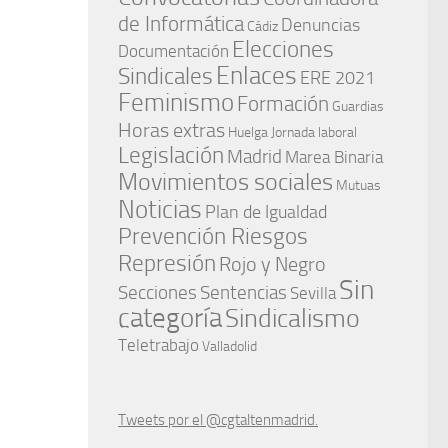
de Informática
Denuncias
Cádiz
Elecciones
Documentación
Enlaces
Sindicales
ERE 2021
Feminismo
Formación
Guardias
Horas extras
Huelga
Jornada laboral
Legislación
Madrid
Marea Binaria
Movimientos sociales
Mutuas
Noticias
Plan de Igualdad
Prevención Riesgos
Represión
Rojo y Negro
Sin
Secciones
Sentencias
Sevilla
categoría
Sindicalismo
Teletrabajo
Valladolid
Tweets por el @cgtaltenmadrid.