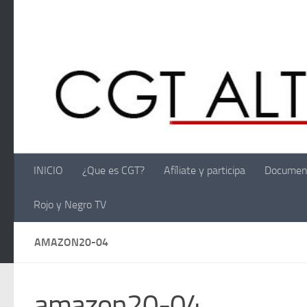
Saltar al contenido
INICIO
¿Que es CGT?
Afíliate y participa
Documen
Rojo y Negro TV
AMAZON20-04
amazon20-04