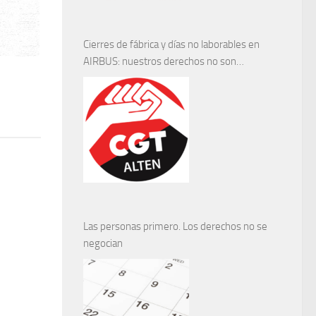
Cierres de fábrica y días no laborables en
AIRBUS: nuestros derechos no son
negociables
Las personas primero. Los derechos no se
negocian