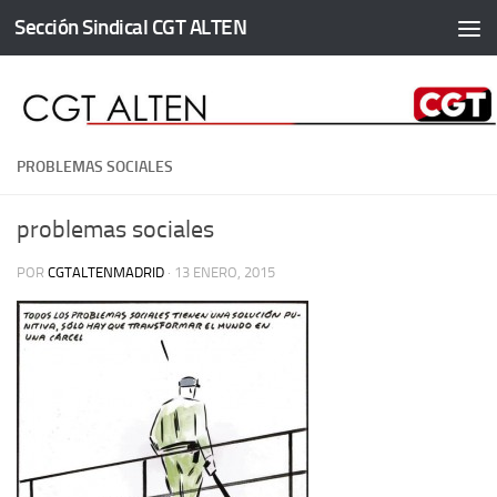
Sección Sindical CGT ALTEN
Saltar al contenido
PROBLEMAS SOCIALES
problemas sociales
POR
CGTALTENMADRID
·
13 ENERO, 2015