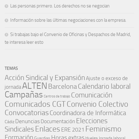
Las personas primero. Los derechos no se negocian
Información sobre las últimas negociaciones con la empresa.
Si trabajas bajo el Convenio de Oficinas y Despachos de Madrid,
te interesa leer esto
TEMAS
Acción Sindical y Expansión
Ajuste o exceso de
ALTEN
Barcelona
Calendario laboral
jornada
Campañas
Comunicación
Centros de trabajo
Comunicados CGT
Convenio Colectivo
Convocatorias
Coordinadora de Informática
Elecciones
Denuncias
Documentación
Cádiz
Enlaces
Feminismo
Sindicales
ERE 2021
Formación
Horas extras
Guardias
Huelga
Jornada laboral