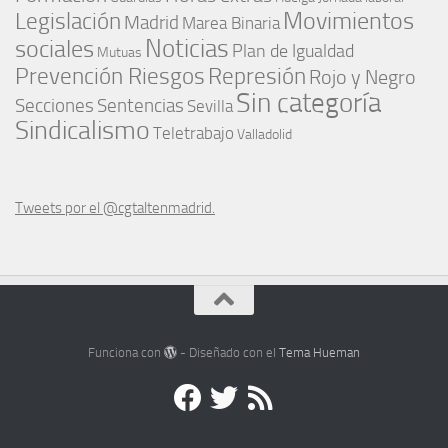
Movimientos
Legislación
Madrid
Marea Binaria
Noticias
sociales
Plan de Igualdad
Mutuas
Represión
Prevención Riesgos
Rojo y Negro
Sin categoría
Secciones
Sentencias
Sevilla
Sindicalismo
Teletrabajo
Valladolid
Tweets por el @cgtaltenmadrid.
Funciona con
- Diseñado con el
Tema Hueman