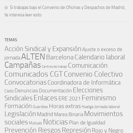
Si trabajas bajo el Convenio de Oficinas y Despachos de Madrid,
te interesa leer esto
TEMAS
Acción Sindical y Expansión
Ajuste o exceso de
ALTEN
Barcelona
Calendario laboral
jornada
Campañas
Comunicación
Centros de trabajo
Comunicados CGT
Convenio Colectivo
Convocatorias
Coordinadora de Informática
Elecciones
Denuncias
Documentación
Cádiz
Enlaces
Feminismo
Sindicales
ERE 2021
Formación
Horas extras
Guardias
Huelga
Jornada laboral
Movimientos
Legislación
Madrid
Marea Binaria
Noticias
sociales
Plan de Igualdad
Mutuas
Represión
Prevención Riesgos
Rojo y Negro