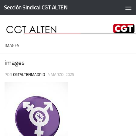
Sección Sindical CGT ALTEN
Saltar al contenido
IMAGES
images
POR
CGTALTENMADRID
·
4 MARZO, 2025