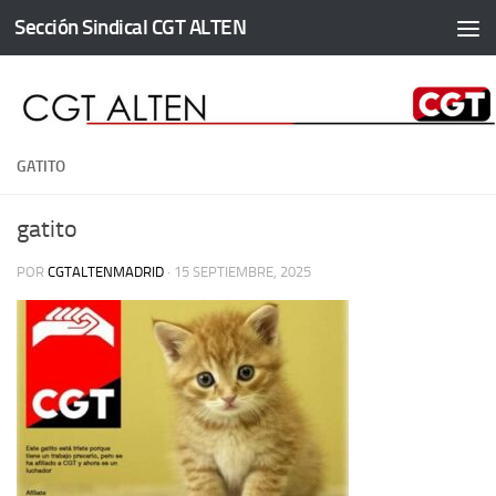
Sección Sindical CGT ALTEN
Saltar al contenido
GATITO
gatito
POR
CGTALTENMADRID
·
15 SEPTIEMBRE, 2025