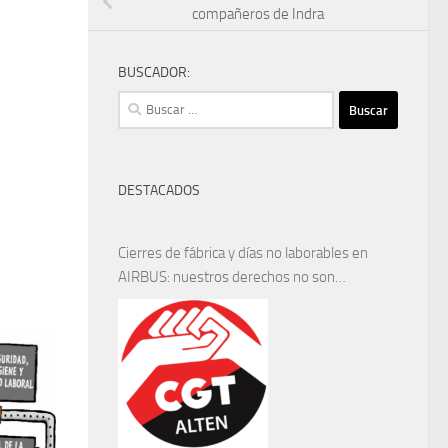
compañeros de Indra
BUSCADOR:
Buscar:
DESTACADOS
Cierres de fábrica y días no laborables en
AIRBUS: nuestros derechos no son
negociables