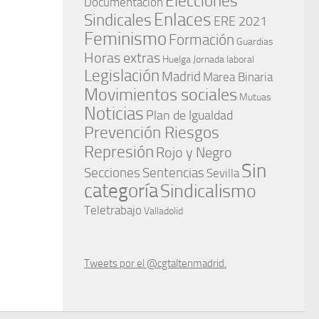
Elecciones
Documentación
Enlaces
Sindicales
ERE 2021
Feminismo
Formación
Guardias
Horas extras
Huelga
Jornada laboral
Legislación
Madrid
Marea Binaria
Movimientos sociales
Mutuas
Noticias
Plan de Igualdad
Prevención Riesgos
Represión
Rojo y Negro
Sin
Secciones
Sentencias
Sevilla
categoría
Sindicalismo
Teletrabajo
Valladolid
Tweets por el @cgtaltenmadrid.