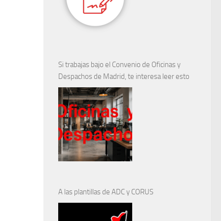
Si trabajas bajo el Convenio de Oficinas y
Despachos de Madrid, te interesa leer esto
A las plantillas de ADC y CORUS