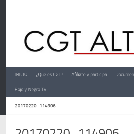
Saltar al contenido
INICIO
¿Que es CGT?
Afíliate y participa
Documen
Rojo y Negro TV
20170220_114906
20170220_114906