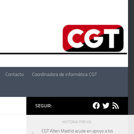
Contacto
Coordinadora de informática CGT
SEGUIR:
HISTORIA PREVIA
CGT Alten Madrid acude en apoyo a los