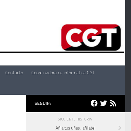
Contacto
Coordinadora de informática CGT
SEGUIR:
SIGUIENTE HISTORIA
Afila tus uñas, ¡afíliate!