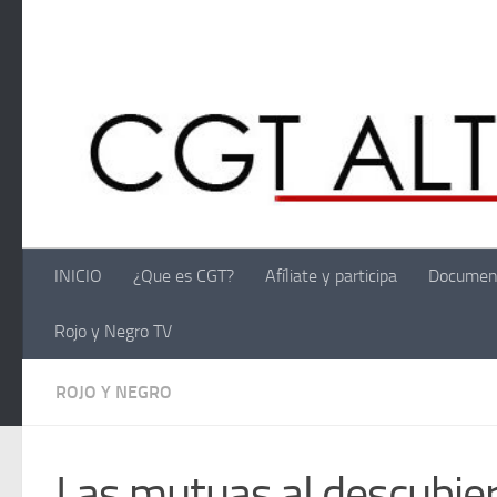
Saltar al contenido
INICIO
¿Que es CGT?
Afíliate y participa
Documen
Rojo y Negro TV
ROJO Y NEGRO
Las mutuas al descubie