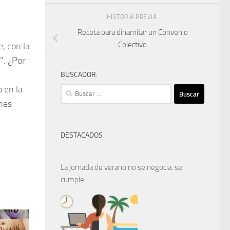
HISTORIA PREVIA
Receta para dinamitar un Convenio
Colectivo
, con la
”. ¿Por
BUSCADOR:
 en la
Buscar:
ones
DESTACADOS
La jornada de verano no se negocia: se
cumple