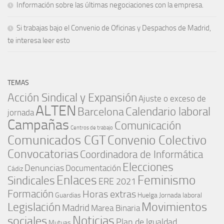
Información sobre las últimas negociaciones con la empresa.
Si trabajas bajo el Convenio de Oficinas y Despachos de Madrid,
te interesa leer esto
TEMAS
Acción Sindical y Expansión
Ajuste o exceso de
ALTEN
Barcelona
Calendario laboral
jornada
Campañas
Comunicación
Centros de trabajo
Comunicados CGT
Convenio Colectivo
Convocatorias
Coordinadora de Informática
Elecciones
Denuncias
Documentación
Cádiz
Enlaces
Feminismo
Sindicales
ERE 2021
Formación
Horas extras
Guardias
Huelga
Jornada laboral
Movimientos
Legislación
Madrid
Marea Binaria
Noticias
sociales
Plan de Igualdad
Mutuas