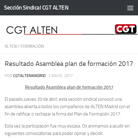
Sección Sindical CGT ALTEN
Saltar al contenido
ALTEN
/
FORMACIÓN
Resultado Asamblea plan de formación 2017
POR
CGTALTENMADRID
·
2 MAYO, 2017
Resultado Asamblea plan de formación 2017
El pasado jueves 20 de abril, esta sección sindical convocó una
asamblea abierta a todos los compañeros de ALTEN Madrid con el
fin de ratificar o rechazar la firma del Plan de Formación 2017.
Esta vez la participación fue muy escasa. Os animamos a acudir en
siguientes convocatorias para poder opinar y decidir.