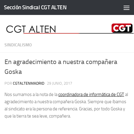
Sección Sindical CGT ALTEN
Saltar al contenido
SINDICALISMO
En agradecimiento a nuestra compañera
Goska
POR
CGTALTENMADRID
·
29 JUNIO, 2017
Nos sumamos a la nota de la
coordinadora de informática de CGT
al
agradecimiento a nuestra compañera Goska. Siempre que íbamos
al sindicato era la persona de referencia. Gracias, por todo Goska y
que la tierra te sea leve, compañera.