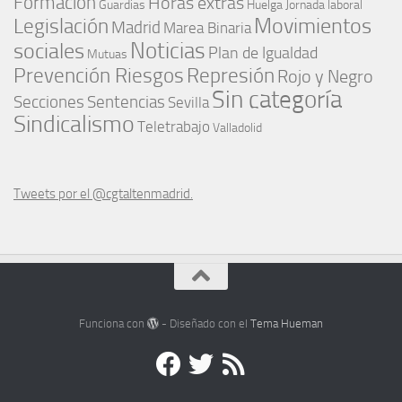
Formación
Horas extras
Guardias
Huelga
Jornada laboral
Movimientos
Legislación
Madrid
Marea Binaria
Noticias
sociales
Plan de Igualdad
Mutuas
Represión
Prevención Riesgos
Rojo y Negro
Sin categoría
Secciones
Sentencias
Sevilla
Sindicalismo
Teletrabajo
Valladolid
Tweets por el @cgtaltenmadrid.
Funciona con
- Diseñado con el
Tema Hueman