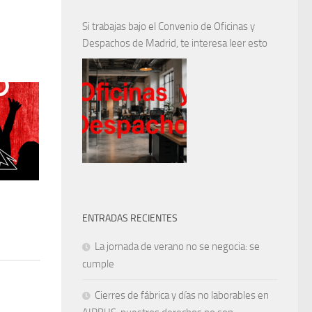
Si trabajas bajo el Convenio de Oficinas y
Despachos de Madrid, te interesa leer esto
ENTRADAS RECIENTES
La jornada de verano no se negocia: se
cumple
Cierres de fábrica y días no laborables en