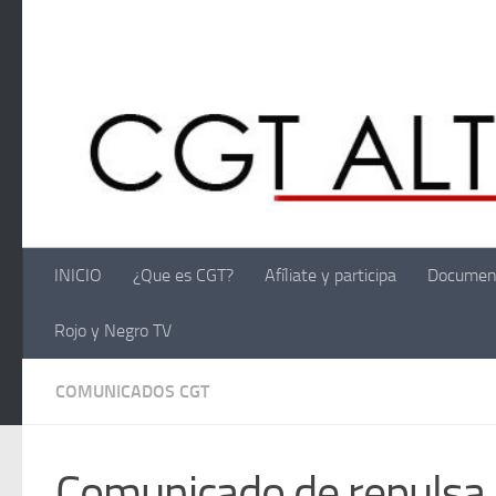
Saltar al contenido
INICIO
¿Que es CGT?
Afíliate y participa
Documen
Rojo y Negro TV
COMUNICADOS CGT
Comunicado de repulsa 