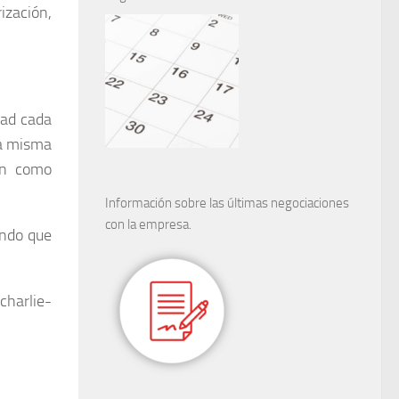
ización,
dad cada
na misma
tan como
Información sobre las últimas negociaciones
con la empresa.
undo que
charlie-