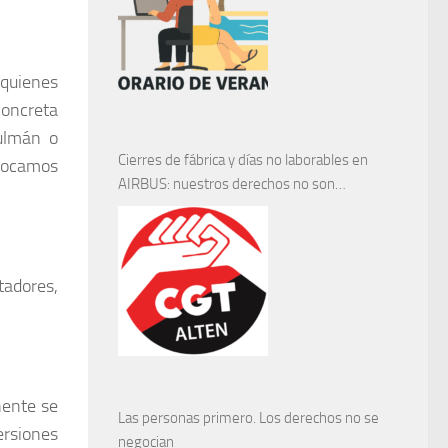
 quienes
concreta
ulmán o
Cierres de fábrica y días no laborables en
olocamos
AIRBUS: nuestros derechos no son
negociables
tadores,
nente se
Las personas primero. Los derechos no se
ersiones
negocian