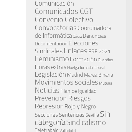
Comunicación
Comunicados CGT
Convenio Colectivo
Convocatorias
Coordinadora
de Informática
Denuncias
Cádiz
Elecciones
Documentación
Enlaces
Sindicales
ERE 2021
Feminismo
Formación
Guardias
Horas extras
Huelga
Jornada laboral
Legislación
Madrid
Marea Binaria
Movimientos sociales
Mutuas
Noticias
Plan de Igualdad
Prevención Riesgos
Represión
Rojo y Negro
Sin
Secciones
Sentencias
Sevilla
categoría
Sindicalismo
Teletrabajo
Valladolid