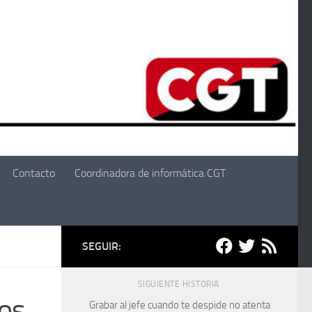
Contacto
Coordinadora de informática CGT
SEGUIR:
SIGUIENTE HISTORIA
dos
Grabar al jefe cuando te despide no atenta